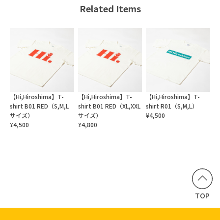
Related Items
【Hi,Hiroshima】T-
【Hi,Hiroshima】T-
【Hi,Hiroshima】T-
shirt B01 RED（S,M,L
shirt B01 RED（XL,XXL
shirt R01（S,M,L）
サイズ）
サイズ）
¥4,500
¥4,500
¥4,800
TOP