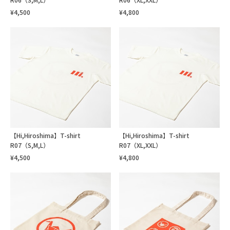
¥4,500
¥4,800
【Hi,Hiroshima】T-shirt
【Hi,Hiroshima】T-shirt
R07（S,M,L）
R07（XL,XXL）
¥4,500
¥4,800