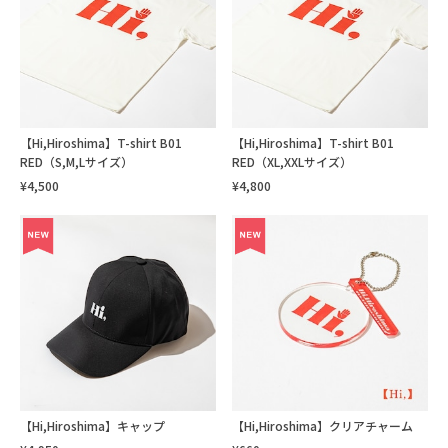
【Hi,Hiroshima】T-shirt B01
【Hi,Hiroshima】T-shirt B01
RED（S,M,Lサイズ）
RED（XL,XXLサイズ）
¥4,500
¥4,800
【Hi,Hiroshima】キャップ
【Hi,Hiroshima】クリアチャーム