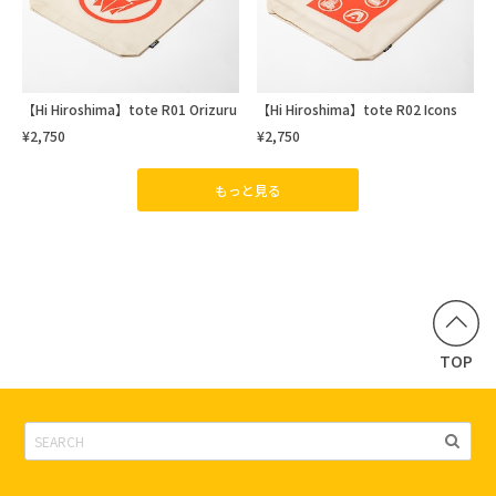
【Hi Hiroshima】tote R01 Orizuru
【Hi Hiroshima】tote R02 Icons
¥2,750
¥2,750
もっと見る
TOP