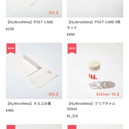
【Hi,Hiroshima】POST CARD
【Hi,Hiroshima】POST CARD 5枚
セット
¥198
¥990
【Hi,Hiroshima】そえぶみ箋
【Hi,Hiroshima】クリアボトル
350ml
¥495
¥1,210