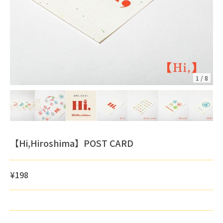
1
/
8
【Hi,Hiroshima】POST CARD
¥198