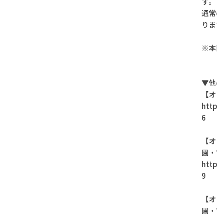
す。
通常
りま
※本
▼他
【オ
http
6
【オ
園・
http
9
【オ
園・