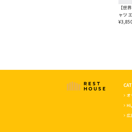
【世界
ャツ 
¥3,85
CA
オ
Hi
広