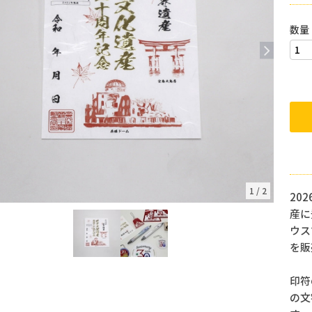
数量
1
/
2
20
産に
ウス
を販
印符
の文