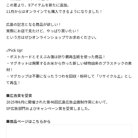
この夏より、8アイテムを新たに追加。
11月からはオンラインでも購入できるようになりました！
広島の記念となる商品が欲しい！
実際にお店で見たけど、やっぱり買いたい！
という方はぜひオンラインショップでお求めください。
✓Pick Up!
・ポストカードとそえぶみ箋は折り鶴再生紙を使った商品！
・マグネットは廃棄するお米から作った新しい植物由来のプラスチックの素
材！
・マグカップは不要になったうつわを回収・粉砕して「リサイクル土」とし
て再生！
■広告賞を受賞
2025年6月に開催された第46回広島広告企画制作賞において、
SP広告部門およびキャンペーン賞を受賞しました。
■商品ページはこちらから