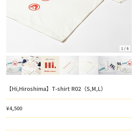
1
/
6
【Hi,Hiroshima】T-shirt R02（S,M,L）
¥4,500