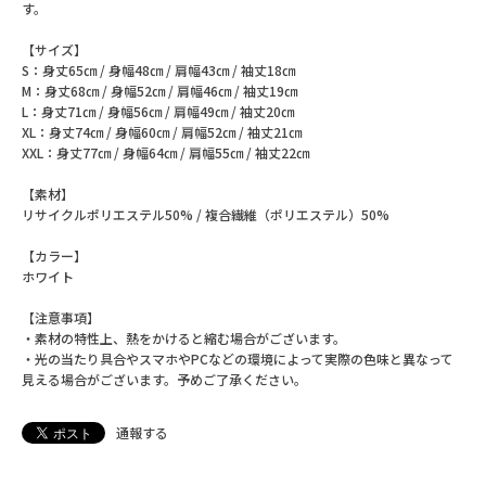
す。
【サイズ】
S：身丈65㎝ / 身幅48㎝ / 肩幅43㎝ / 袖丈18㎝
M：身丈68㎝ / 身幅52㎝ / 肩幅46㎝ / 袖丈19㎝
L：身丈71㎝ / 身幅56㎝ / 肩幅49㎝ / 袖丈20㎝
XL：身丈74㎝ / 身幅60㎝ / 肩幅52㎝ / 袖丈21㎝
XXL：身丈77㎝ / 身幅64㎝ / 肩幅55㎝ / 袖丈22㎝
【素材】
リサイクルポリエステル50% / 複合繊維（ポリエステル）50%
【カラー】
ホワイト
【注意事項】
・素材の特性上、熱をかけると縮む場合がございます。
・光の当たり具合やスマホやPCなどの環境によって実際の色味と異なって
見える場合がございます。予めご了承ください。
通報する