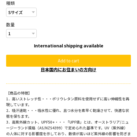
種類
数量
International shipping available
Add to cart
日本国内にお住まいの方向け
【商品の特徴】
1．高いストレッチ性・・・ポリウレタン原料を使用せずに高い伸縮性を再
現しています。
2．吸汗速乾・・・吸水性に優れ、且つ水分を素早く乾燥させて、快適な状
態を保ちます。
3．高紫外線カット、UPF50+・・・「UPF値」とは、オーストラリア/ニュ
ージーランド規格（AS/NZS4399）で定められた基準です。UV（紫外線）
の人体に対する影響度を示しており、数値が高いほど紫外線の影響を防ぎま