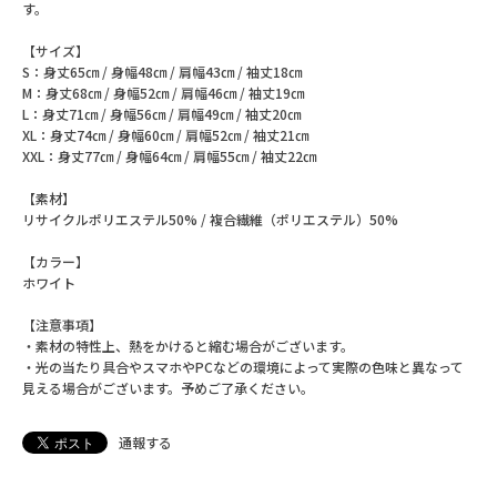
す。
【サイズ】
S：身丈65㎝ / 身幅48㎝ / 肩幅43㎝ / 袖丈18㎝
M：身丈68㎝ / 身幅52㎝ / 肩幅46㎝ / 袖丈19㎝
L：身丈71㎝ / 身幅56㎝ / 肩幅49㎝ / 袖丈20㎝
XL：身丈74㎝ / 身幅60㎝ / 肩幅52㎝ / 袖丈21㎝
XXL：身丈77㎝ / 身幅64㎝ / 肩幅55㎝ / 袖丈22㎝
【素材】
リサイクルポリエステル50% / 複合繊維（ポリエステル）50%
【カラー】
ホワイト
【注意事項】
・素材の特性上、熱をかけると縮む場合がございます。
・光の当たり具合やスマホやPCなどの環境によって実際の色味と異なって
見える場合がございます。予めご了承ください。
通報する