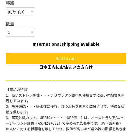
種類
数量
International shipping available
Add to cart
日本国内にお住まいの方向け
【商品の特徴】
1．高いストレッチ性・・・ポリウレタン原料を使用せずに高い伸縮性を再
現しています。
2．吸汗速乾・・・吸水性に優れ、且つ水分を素早く乾燥させて、快適な状
態を保ちます。
3．高紫外線カット、UPF50+・・・「UPF値」とは、オーストラリア/ニュ
ージーランド規格（AS/NZS4399）で定められた基準です。UV（紫外線）
の人体に対する影響度を示しており、数値が高いほど紫外線の影響を防ぎま