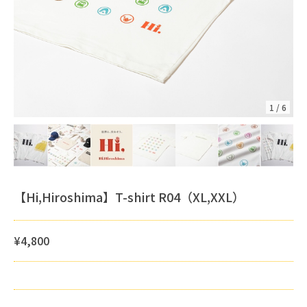
1
/
6
【Hi,Hiroshima】T-shirt R04（XL,XXL）
¥4,800