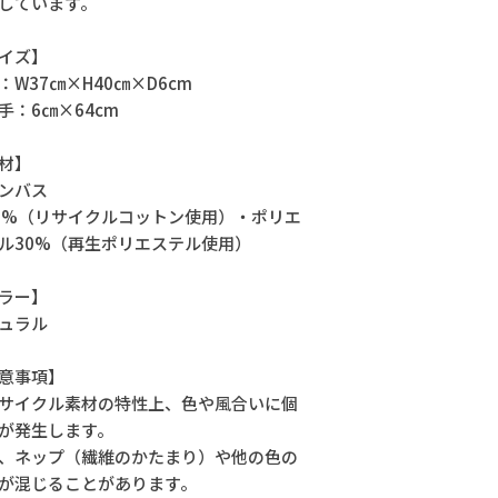
しています。
イズ】
：W37㎝×H40㎝×D6cm
手：6㎝×64cm
材】
ンバス
0%（リサイクルコットン使用）・ポリエ
ル30%（再生ポリエステル使用）
ラー】
ュラル
意事項】
サイクル素材の特性上、色や風合いに個
が発生します。
、ネップ（繊維のかたまり）や他の色の
が混じることがあります。