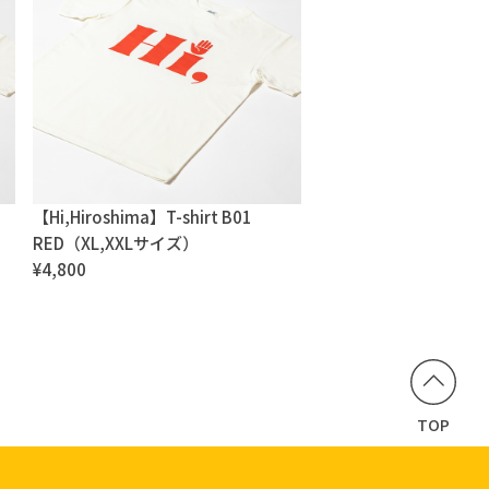
【Hi,Hiroshima】T-shirt B01
RED（XL,XXLサイズ）
¥4,800
TOP