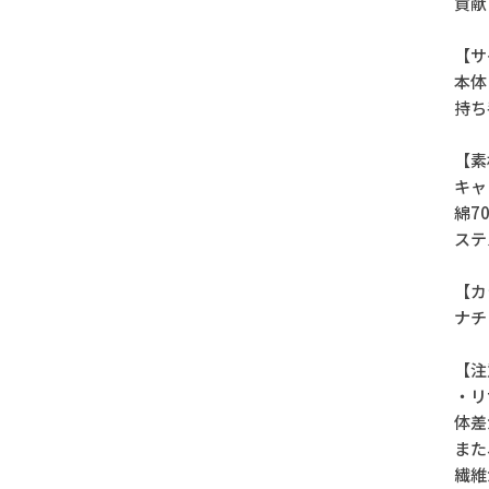
貢献
【サ
本体
持ち
【素
キャ
綿7
ステ
【カ
ナチ
【注
・リ
体差
また
繊維