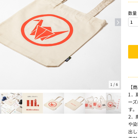
数量
1
/
6
【商
1．
ーズ
す。
2．
や染
出し