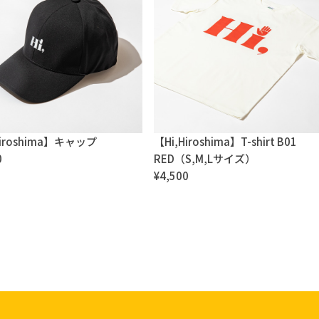
Hiroshima】キャップ
【Hi,Hiroshima】T-shirt B01
0
RED（S,M,Lサイズ）
¥4,500