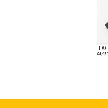
【Hi,
¥4,95