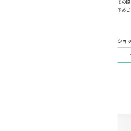
その際
予めご
ショ