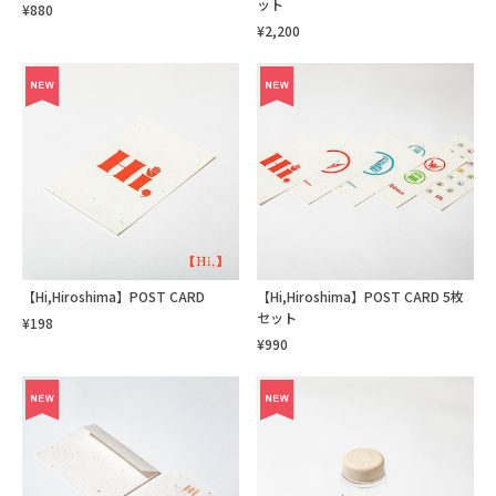
ット
¥880
¥2,200
【Hi,Hiroshima】POST CARD
【Hi,Hiroshima】POST CARD 5枚
セット
¥198
¥990